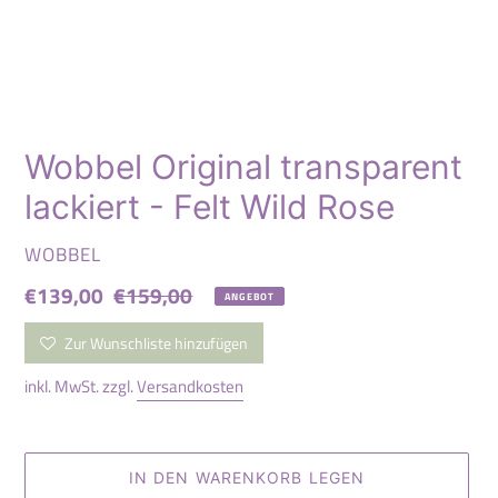
Wobbel Original transparent
lackiert - Felt Wild Rose
VERKÄUFER
WOBBEL
Sonderpreis
€139,00
Normaler
€159,00
ANGEBOT
Preis
Zur Wunschliste hinzufügen
inkl. MwSt. zzgl.
Versandkosten
IN DEN WARENKORB LEGEN