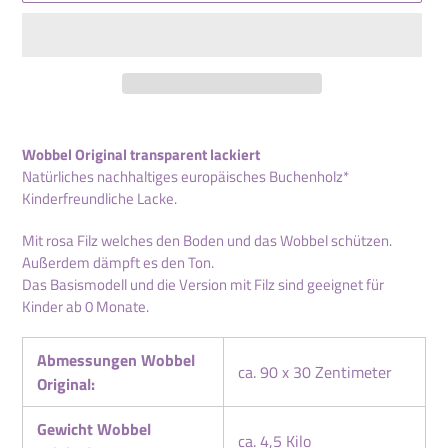
Produkt
wird
Wobbel Original transparent lackiert
zum
Natürliches nachhaltiges europäisches Buchenholz*
Warenkorb
Kinderfreundliche Lacke.
hinzugefügt
Mit rosa Filz welches den Boden und das Wobbel schützen.
Außerdem dämpft es den Ton.
Das Basismodell und die Version mit Filz sind geeignet für
Kinder ab 0 Monate.
Abmessungen Wobbel
ca. 90 x 30 Zentimeter
Original:
Gewicht Wobbel
ca. 4,5 Kilo