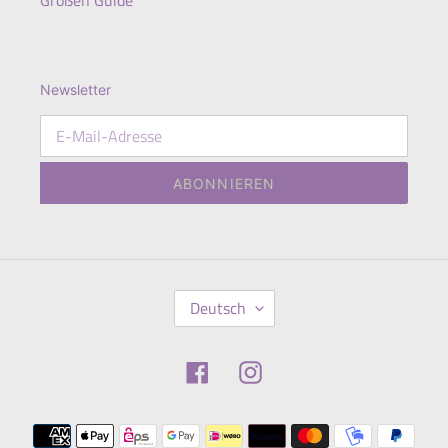
Newsletter
ABONNIEREN
S
Deutsch
P
R
A
Facebook
Instagram
C
H
E
Zahlungsmethoden