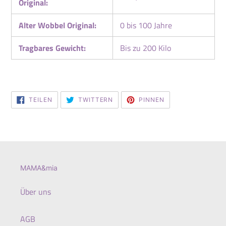
Original:
Alter Wobbel Original:
0 bis 100 Jahre
Tragbares Gewicht:
Bis zu 200 Kilo
AUF
AUF
AUF
TEILEN
TWITTERN
PINNEN
FACEBOOK
TWITTER
PINTEREST
TEILEN
TWITTERN
PINNEN
MAMA&mia
Über uns
AGB