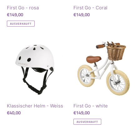
First Go - rosa
First Go - Coral
Normaler
€149,00
Normaler
€149,00
Preis
Preis
AUSVERKAUFT
Klassischer
First
Helm
Go
-
-
Weiss
white
Klassischer Helm - Weiss
First Go - white
Normaler
€40,00
Normaler
€149,00
Preis
Preis
AUSVERKAUFT