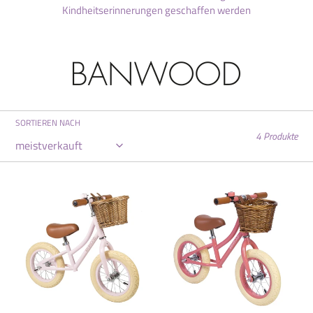
e
Kindheitserinnerungen geschaffen werden
:
SORTIEREN NACH
4 Produkte
First
First
Go
Go
-
-
rosa
Coral