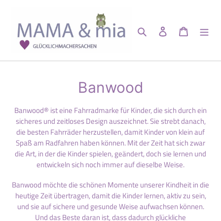
Direkt
zum
Inhalt
Suchen
Einloggen
Warenkor
K
Banwood
a
Banwood® ist eine Fahrradmarke für Kinder, die sich durch ein
t
sicheres und zeitloses Design auszeichnet. Sie strebt danach,
die besten Fahrräder herzustellen, damit Kinder von klein auf
e
Spaß am Radfahren haben können. Mit der Zeit hat sich zwar
die Art, in der die Kinder spielen, geändert, doch sie lernen und
g
entwickeln sich noch immer auf dieselbe Weise.
o
Banwood möchte die schönen Momente unserer Kindheit in die
r
heutige Zeit übertragen, damit die Kinder lernen, aktiv zu sein,
und sie auf sichere und gesunde Weise aufwachsen können.
i
Und das Beste daran ist, dass dadurch glückliche