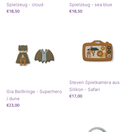
Spielzeug - cloud
Spielzeug - sea blue
Normaler
€18,50
Normaler
€18,50
Preis
Preis
Gia
Steven
Beißringe
Spielkamera
-
aus
Superhero
Silikon
/
-
dune
Safari
Steven Spielkamera aus
Silikon - Safari
Gia Beißringe - Superhero
Normaler
€17,00
/ dune
Preis
Normaler
€23,00
Preis
Steven
Perlenbeißring
Spielkamera
(Armband)