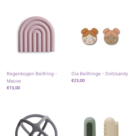
Regenbogen
Gia
Beißring
Beißringe
-
-
Mauve
Doll/sandy
Regenbogen Beißring -
Gia Beißringe - Doll/sandy
Normaler
€23,00
Mauve
Preis
Normaler
€13,00
Preis
Ball,
Fingerzahnbürsten
Beißring
-
-
Sand/
Dove
Cambridge