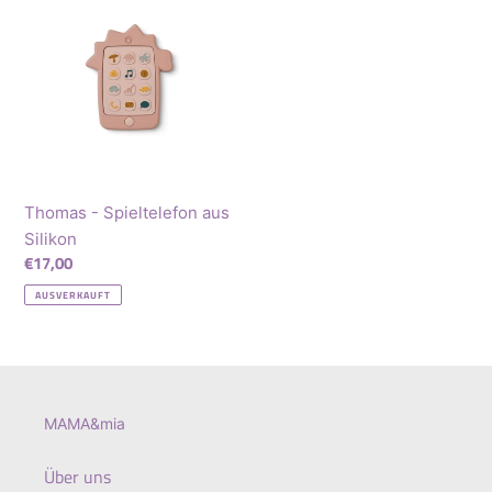
-
Spieltelefon
aus
Silikon
Thomas - Spieltelefon aus
Silikon
Normaler
€17,00
Preis
AUSVERKAUFT
MAMA&mia
Über uns