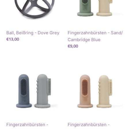
Grey
Blue
Ball, Beißring - Dove Grey
Fingerzahnbürsten - Sand/
Normaler
€13,00
Cambridge Blue
Preis
Normaler
€9,00
Preis
Fingerzahnbürsten
Fingerzahnbürsten
-
-
Tradewinds/
Blush/
Stone
Sand
Fingerzahnbürsten -
Fingerzahnbürsten -