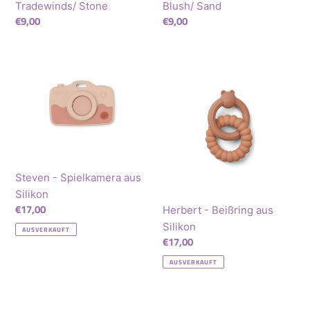
Tradewinds/ Stone
Blush/ Sand
Normaler
€9,00
Normaler
€9,00
Preis
Preis
Steven
Herbert
-
-
Spielkamera
Beißring
aus
aus
Silikon
Silikon
Steven - Spielkamera aus
Silikon
Normaler
€17,00
Herbert - Beißring aus
Preis
Silikon
AUSVERKAUFT
Normaler
€17,00
Preis
AUSVERKAUFT
Thomas