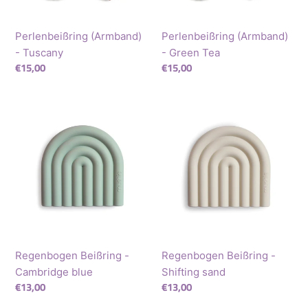
Perlenbeißring (Armband)
Perlenbeißring (Armband)
- Tuscany
- Green Tea
Normaler
€15,00
Normaler
€15,00
Preis
Preis
Regenbogen
Regenbogen
Beißring
Beißring
-
-
Cambridge
Shifting
blue
sand
Regenbogen Beißring -
Regenbogen Beißring -
Cambridge blue
Shifting sand
Normaler
€13,00
Normaler
€13,00
Preis
Preis