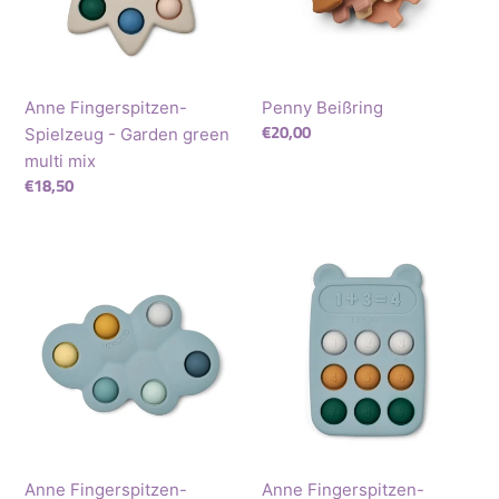
green
e
multi
:
mix
Anne Fingerspitzen-
Penny Beißring
Normaler
€20,00
Spielzeug - Garden green
Preis
multi mix
Normaler
€18,50
Preis
Anne
Anne
Fingerspitzen-
Fingerspitzen-
Spielzeug
Spielzeug
-
-
cloud
sea
blue
Anne Fingerspitzen-
Anne Fingerspitzen-