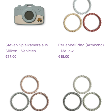
aus
-
Silikon
Mellow
-
Vehicles
Steven Spielkamera aus
Perlenbeißring (Armband)
Silikon - Vehicles
- Mellow
Normaler
€17,00
Normaler
€15,00
Preis
Preis
Perlenbeißring
Perlenbeißring
(Armband)
(Armband)
-
-
Tuscany
Green
Tea