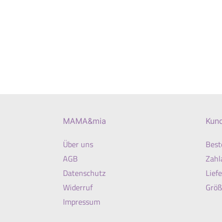
MAMA&mia
Kun
Über uns
Best
AGB
Zahl
Datenschutz
Lief
Widerruf
Größ
Impressum