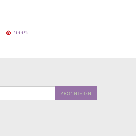
AUF
AUF
PINNEN
TWITTER
PINTEREST
TWITTERN
PINNEN
ABONNIEREN