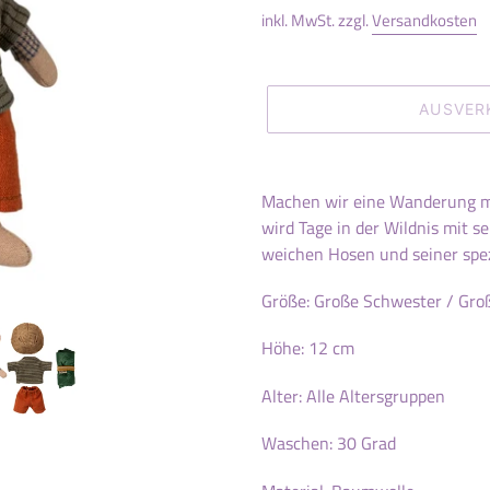
inkl. MwSt. zzgl.
Versandkosten
AUSVER
Produkt
wird
Machen wir eine Wanderung m
zum
wird Tage in der Wildnis mit s
Warenkorb
weichen Hosen und seiner spez
hinzugefügt
Größe: Große Schwester / Gro
Höhe: 12 cm
Alter: Alle Altersgruppen
Waschen: 30 Grad