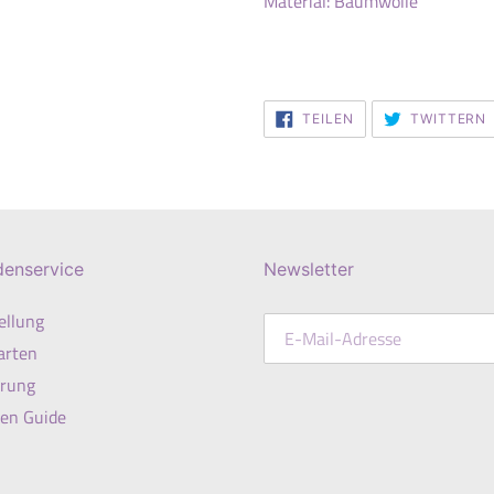
Material: Baumwolle
AUF
TEILEN
TWITTERN
FACEBOOK
TEILEN
denservice
Newsletter
ellung
arten
erung
en Guide