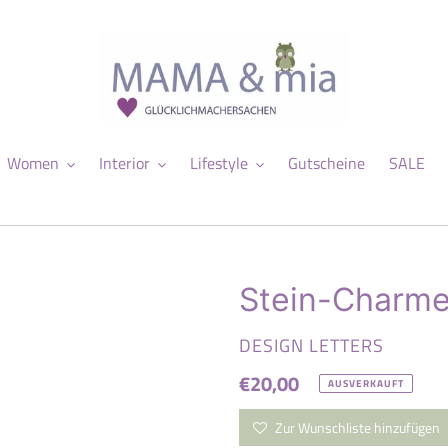
Women
Interior
Lifestyle
Gutscheine
SALE
Stein-Charme
VERKÄUFER
DESIGN LETTERS
Normaler
€20,00
AUSVERKAUFT
Preis
Zur Wunschliste hinzufügen