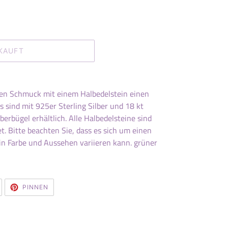
KAUFT
hen Schmuck mit einem Halbedelstein einen
s sind mit 925er Sterling Silber und 18 kt
berbügel erhältlich. Alle Halbedelsteine sind
t. Bitte beachten Sie, dass es sich um einen
in Farbe und Aussehen variieren kann.
grüner
AUF
AUF
PINNEN
TWITTER
PINTEREST
TWITTERN
PINNEN