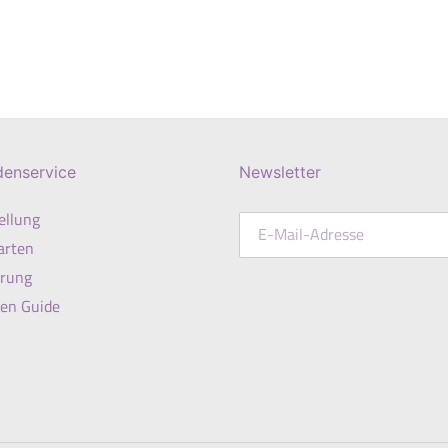
denservice
Newsletter
ellung
arten
erung
en Guide