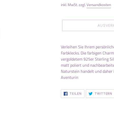
inkl. MwSt. zzgl.
Versandkosten
AUSVER
Produkt
wird
Verleihen Sie Ihrem persönlic
zum
Farbklecks. Die farbigen Charm
Warenkorb
vergoldetem 925er Sterling Sil
hinzugefügt
matt poliert und nachbearbeite
Naturstein handelt und daher 
Aventurin
AUF
TEILEN
TWITTERN
FACEBOOK
TEILEN