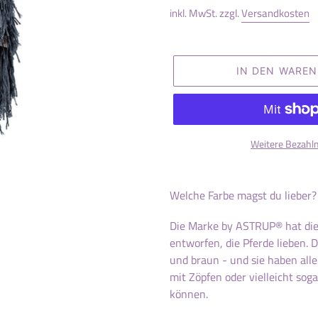
inkl. MwSt. zzgl.
Versandkosten
IN DEN WARE
Weitere Bezahl
Produkt
wird
Welche Farbe magst du lieber
zum
Warenkorb
Die Marke by ASTRUP® hat die 
hinzugefügt
entworfen, die Pferde lieben. D
und braun - und sie haben all
mit Zöpfen oder vielleicht so
können.