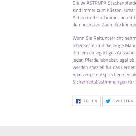
Die by ASTRUP® Steckenpferd
sind immer zum Küssen, Umarm
Action und sind immer bereit 
den höchsten Zaun. Sie können
Wenn Sie Reitunterricht nehmen
lebensecht und die lange Mähn
ihm ein einzigartiges Aussehen
jeden Pferdeliebhaber, egal o
werden speziell für das Lernen
Spielzeuge entsprechen den a
Sicherheitsbestimmungen für 
AUF
TEILEN
TWITTERN
FACEBOOK
TEILEN