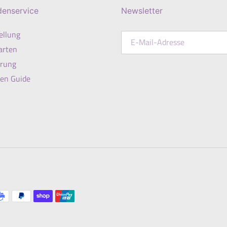
denservice
Newsletter
ellung
arten
erung
en Guide