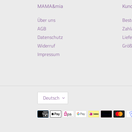
MAMA&mia
Kun
Über uns
Best
AGB
Zahl
Datenschutz
Lief
Widerruf
Größ
Impressum
S
Deutsch
P
R
Zahlungsmethoden
A
C
H
E