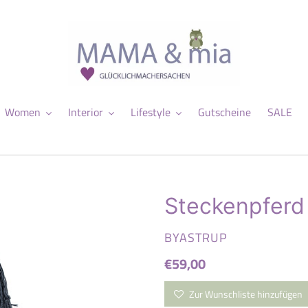
Women
Interior
Lifestyle
Gutscheine
SALE
Steckenpferd
VERKÄUFER
BYASTRUP
Normaler
€59,00
Preis
Zur Wunschliste hinzufügen