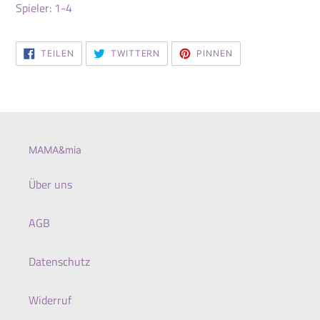
Spieler: 1-4
AUF
AUF
AUF
TEILEN
TWITTERN
PINNEN
FACEBOOK
TWITTER
PINTEREST
TEILEN
TWITTERN
PINNEN
MAMA&mia
Über uns
AGB
Datenschutz
Widerruf