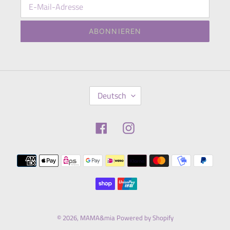
ABONNIEREN
S
Deutsch
P
R
A
Facebook
Instagram
C
H
E
Zahlungsmethoden
© 2026,
MAMA&mia
Powered by Shopify