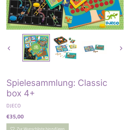
VORHERIGER
NÄC
SCHIEBER
SCHI
Spielesammlung: Classic
box 4+
VERKÄUFER
DJECO
Normaler
€35,00
Preis
Zur Wunschliste hinzufügen