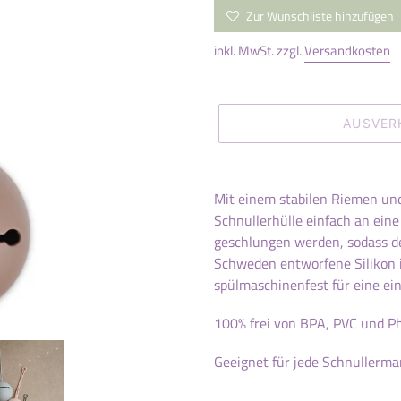
Preis
Zur Wunschliste hinzufügen
inkl. MwSt. zzgl.
Versandkosten
AUSVER
Produkt
wird
Mit einem stabilen Riemen und 
zum
Schnullerhülle einfach an ein
Warenkorb
geschlungen werden, sodass de
hinzugefügt
Schweden entworfene Silikon in
spülmaschinenfest für eine ei
100% frei von BPA, PVC und P
Geeignet für jede Schnullerma