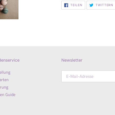
AUF
TEILEN
TWITTERN
FACEBOOK
TEILEN
denservice
Newsletter
ellung
arten
erung
en Guide