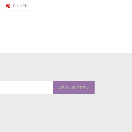
AUF
AUF
PINNEN
TWITTER
PINTEREST
TWITTERN
PINNEN
ABONNIEREN