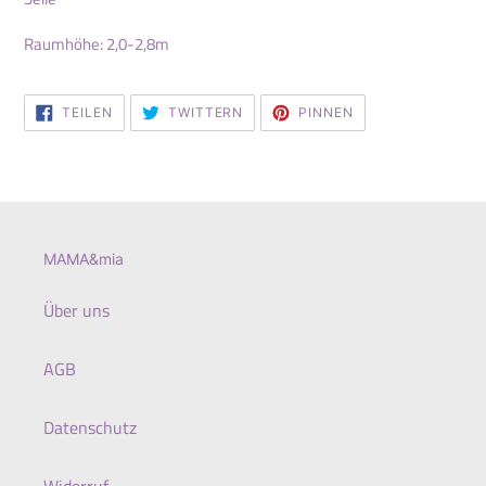
Raumhöhe: 2,0-2,8m
AUF
AUF
AUF
TEILEN
TWITTERN
PINNEN
FACEBOOK
TWITTER
PINTEREST
TEILEN
TWITTERN
PINNEN
MAMA&mia
Über uns
AGB
Datenschutz