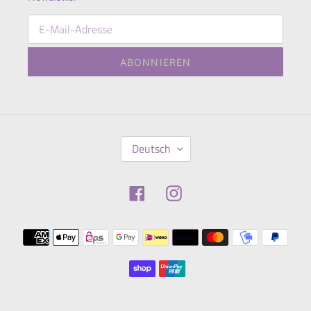
ABONNIEREN
S
Deutsch
P
R
A
Facebook
Instagram
C
H
E
Zahlungsmethoden