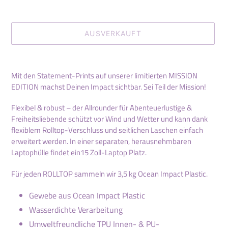
AUSVERKAUFT
Produkt
wird
Mit den Statement-Prints auf unserer limitierten MISSION
zum
EDITION machst Deinen Impact sichtbar. Sei Teil der Mission!
Warenkorb
hinzugefügt
Flexibel & robust – der Allrounder für Abenteuerlustige &
Freiheitsliebende schützt vor Wind und Wetter und kann dank
flexiblem Rolltop-Verschluss und seitlichen Laschen einfach
erweitert werden. In einer separaten, herausnehmbaren
Laptophülle findet ein
15 Zoll-Laptop Platz.
Für jeden ROLLTOP sammeln wir 3,5 kg Ocean Impact Plastic.
Gewebe aus Ocean Impact Plastic
Wasserdichte Verarbeitung
Umweltfreundliche TPU Innen- & PU-