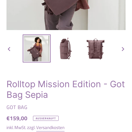
VORHERIGER
NÄC
SCHIEBER
SCHI
Rolltop Mission Edition - Got
Bag Sepia
VERKÄUFER
GOT BAG
Normaler
€159,00
AUSVERKAUFT
Preis
inkl. MwSt. zzgl.
Versandkosten