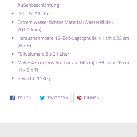
Außenbeschichtung
PFC- & PVC-frei
Extrem wasserdichtes Material (Wassersäule >
20.000mm)
Herausnehmbare 15
-Zoll-Laptophülle: 41 cm x 33 cm
(H x B)
Füllvolumen: Bis 31 Liter
Maße: 43 cm (erweiterbar auf 66 cm) x 33 cm x 16 cm
(H x B x T)
Gewicht: 1130 g
AUF
AUF
AUF
TEILEN
TWITTERN
PINNEN
FACEBOOK
TWITTER
PINTEREST
TEILEN
TWITTERN
PINNEN