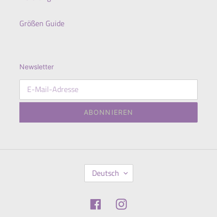
Größen Guide
Newsletter
ABONNIEREN
S
Deutsch
P
R
A
Facebook
Instagram
C
H