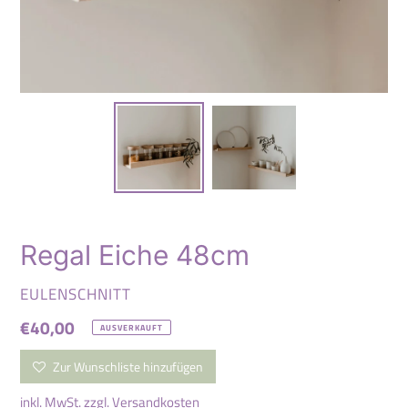
Regal Eiche 48cm
VERKÄUFER
EULENSCHNITT
Normaler
€40,00
AUSVERKAUFT
Preis
Zur Wunschliste hinzufügen
inkl. MwSt. zzgl.
Versandkosten