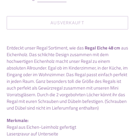
AUSVERKAUFT
Produkt
wird
Entdeckt unser Regal Sortiment, wie das
Regal Eiche 48 cm
aus
zum
Eichenholz. Das schlichte Design zusammen mit dem
Warenkorb
hochwertigen Eichenholz macht unser Regal zu einem
hinzugefügt
absoluten Allrounder. Egal ob im Kinderzimmer, in der Küche, im
Eingang oder im Wohnzimmer.
Das Regal passt einfach perfekt
in jeden Raum. Ganz besonders toll: d
ie Größe des Regals ist
auch perfekt als Gewürzregal zusammen mit unseren Mini
Vorratsgläsern. Durch die 2 vorgebohrten Löcher könnt ihr das
Regal mit euren Schrauben und Dübeln befestigen. (Schrauben
und Dübel sind nicht im Lieferumfang enthalten)
Merkmale:
Regal aus Eichen-Leimholz gefertigt
Lasergravur auf Unterseite