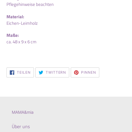
Pflegehinweise beachten
Material:
Eichen-Leimholz
Maße:
ca. 48 x 9 x 6 cm
AUF
AUF
AUF
TEILEN
TWITTERN
PINNEN
FACEBOOK
TWITTER
PINTEREST
TEILEN
TWITTERN
PINNEN
MAMA&mia
Über uns