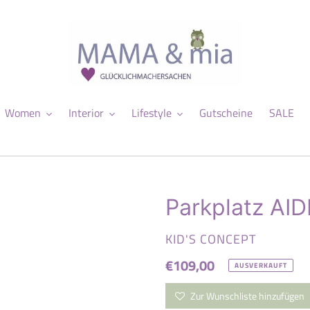
Women
Interior
Lifestyle
Gutscheine
SALE
Parkplatz AI
VERKÄUFER
KID'S CONCEPT
Normaler
€109,00
AUSVERKAUFT
Preis
Zur Wunschliste hinzufügen