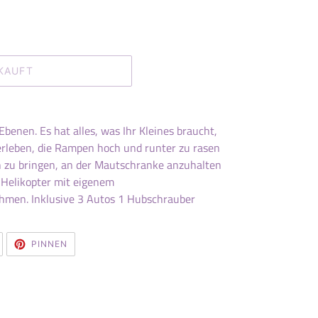
KAUFT
Ebenen. Es hat alles, was Ihr Kleines braucht,
rleben, die Rampen hoch und runter zu rasen
n zu bringen, an der Mautschranke anzuhalten
 Helikopter mit eigenem
hmen. Inklusive 3 Autos 1 Hubschrauber
AUF
AUF
PINNEN
TWITTER
PINTEREST
TWITTERN
PINNEN