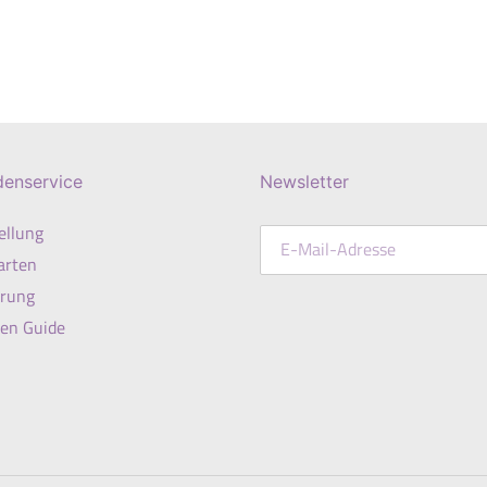
denservice
Newsletter
ellung
arten
erung
en Guide