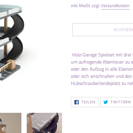
inkl. MwSt. zzgl.
Versandkosten
AUSVER
Produkt
wird
Holz-Garage Spielset mit drei 
zum
um aufregende Abenteuer zu e
Warenkorb
oder den Aufzug in alle Ebene
hinzugefügt
oder sich anschnallen und den
Hubschrauberlandeplatz zu ne
AUF
TEILEN
TWITTERN
FACEBOOK
TEILEN