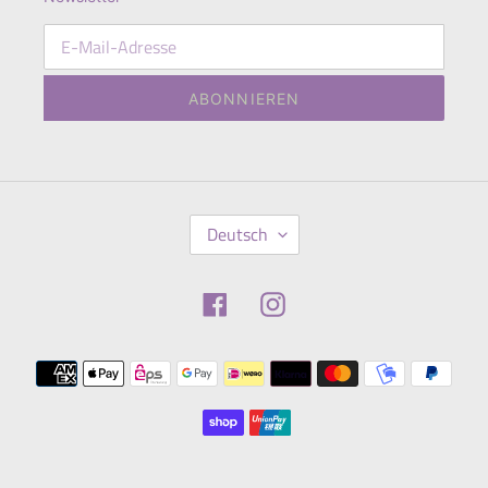
ABONNIEREN
S
Deutsch
P
R
A
Facebook
Instagram
C
H
E
Zahlungsmethoden