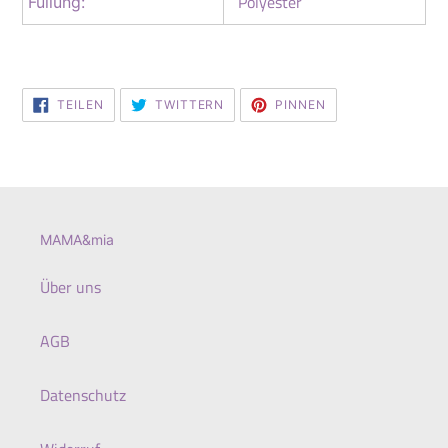
Polyester
Füllung:
AUF
AUF
AUF
TEILEN
TWITTERN
PINNEN
FACEBOOK
TWITTER
PINTEREST
TEILEN
TWITTERN
PINNEN
MAMA&mia
Über uns
AGB
Datenschutz