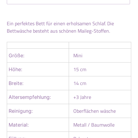
Produkt
wird
Ein perfektes Bett für einen erholsamen Schlaf. Die
zum
Bettwäsche besteht aus schönen Maileg-Stoffen.
Warenkorb
hinzugefügt
Mini
Größe:
15 cm
Höhe:
14 cm
Breite:
+3 Jahre
Altersempfehlung:
Oberflächen wäsche
Reinigung:
Metall / Baumwolle
Material: