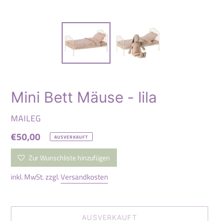
Mini Bett Mäuse - lila
VERKÄUFER
MAILEG
Normaler
€50,00
AUSVERKAUFT
Preis
Zur Wunschliste hinzufügen
inkl. MwSt. zzgl.
Versandkosten
AUSVERKAUFT