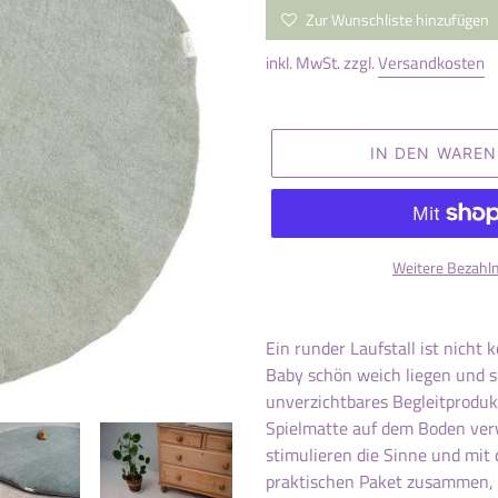
Preis
Zur Wunschliste hinzufügen
inkl. MwSt. zzgl.
Versandkosten
IN DEN WARE
Weitere Bezahl
Produkt
wird
Ein runder Laufstall ist nicht 
zum
Baby schön weich liegen und sp
Warenkorb
unverzichtbares Begleitprodukt
hinzugefügt
Spielmatte auf dem Boden ver
stimulieren die Sinne und mit
praktischen Paket zusammen, 