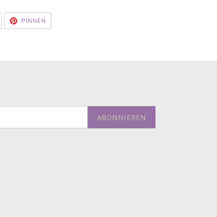
AUF
AUF
PINNEN
TWITTER
PINTEREST
TWITTERN
PINNEN
ABONNIEREN