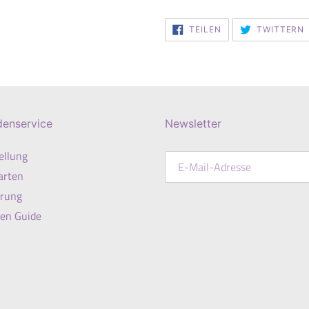
AUF
TEILEN
TWITTERN
FACEBOOK
TEILEN
denservice
Newsletter
ellung
arten
erung
en Guide