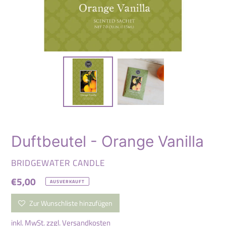
Duftbeutel - Orange Vanilla
VERKÄUFER
BRIDGEWATER CANDLE
Normaler
€5,00
AUSVERKAUFT
Preis
Zur Wunschliste hinzufügen
inkl. MwSt. zzgl.
Versandkosten