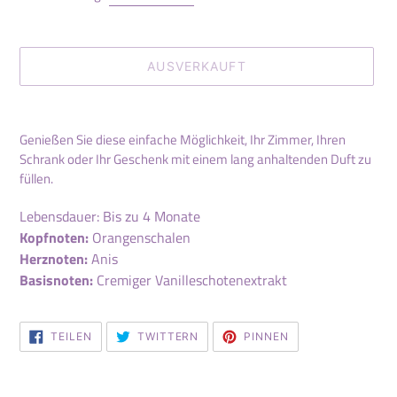
AUSVERKAUFT
Produkt
wird
Genießen Sie diese einfache Möglichkeit, Ihr Zimmer, Ihren
zum
Schrank oder Ihr Geschenk mit einem lang anhaltenden Duft zu
Warenkorb
füllen.
hinzugefügt
Lebensdauer: Bis zu 4 Monate
Kopfnoten:
Orangenschalen
Herznoten:
Anis
Basisnoten:
Cremiger Vanilleschotenextrakt
AUF
AUF
AUF
TEILEN
TWITTERN
PINNEN
FACEBOOK
TWITTER
PINTEREST
TEILEN
TWITTERN
PINNEN