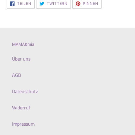
AUF
AUF
AUF
TEILEN
TWITTERN
PINNEN
FACEBOOK
TWITTER
PINTEREST
TEILEN
TWITTERN
PINNEN
MAMA&mia
Über uns
AGB
Datenschutz
Widerruf
Impressum