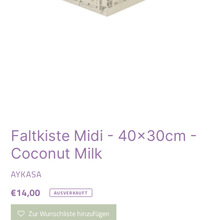
Faltkiste Midi - 40x30cm -
Coconut Milk
VERKÄUFER
AYKASA
Normaler
€14,00
AUSVERKAUFT
Preis
Zur Wunschliste hinzufügen