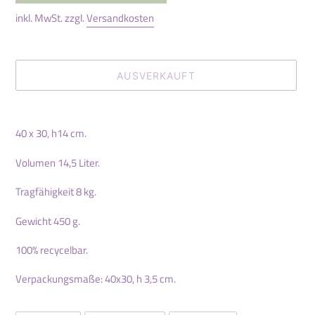
inkl. MwSt. zzgl.
Versandkosten
AUSVERKAUFT
Produkt
wird
40 x 30, h14 cm.
zum
Warenkorb
Volumen 14,5 Liter.
hinzugefügt
Tragfähigkeit 8 kg.
Gewicht 450 g.
100% recycelbar.
Verpackungsmaße: 40x30, h 3,5 cm.