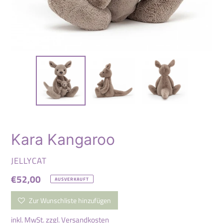
Kara Kangaroo
VERKÄUFER
JELLYCAT
Normaler
€52,00
AUSVERKAUFT
Preis
Zur Wunschliste hinzufügen
inkl. MwSt. zzgl.
Versandkosten