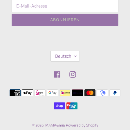
ABONNIEREN
S
Deutsch
P
R
A
Facebook
Instagram
C
H
E
Zahlungsmethoden
© 2026,
MAMA&mia
Powered by Shopify