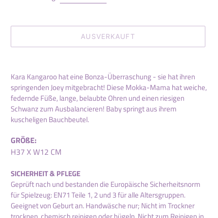
AUSVERKAUFT
Produkt
wird
Kara Kangaroo hat eine Bonza-Überraschung - sie hat ihren
zum
springenden Joey mitgebracht! Diese Mokka-Mama hat weiche,
Warenkorb
federnde Füße, lange, belaubte Ohren und einen riesigen
hinzugefügt
Schwanz zum Ausbalancieren! Baby springt aus ihrem
kuscheligen Bauchbeutel.
GRÖßE:
H37 X W12 CM
SICHERHEIT & PFLEGE
Geprüft nach und bestanden die Europäische Sicherheitsnorm
für Spielzeug: EN71 Teile 1, 2 und 3 für alle Altersgruppen.
Geeignet von Geburt an. Handwäsche nur; Nicht im Trockner
trocknen, chemisch reinigen oder bügeln. Nicht zum Reinigen in