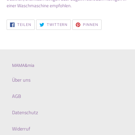
einer Waschmaschine empfohlen.
AUF
AUF
AUF
TEILEN
TWITTERN
PINNEN
FACEBOOK
TWITTER
PINTEREST
TEILEN
TWITTERN
PINNEN
MAMA&mia
Über uns
AGB
Datenschutz
Widerruf