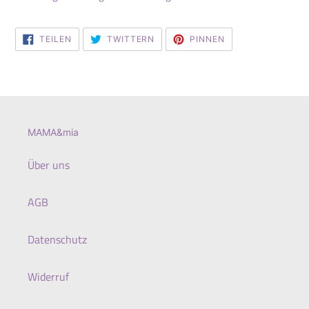
AUF
AUF
AUF
TEILEN
TWITTERN
PINNEN
FACEBOOK
TWITTER
PINTEREST
TEILEN
TWITTERN
PINNEN
MAMA&mia
Über uns
AGB
Datenschutz
Widerruf