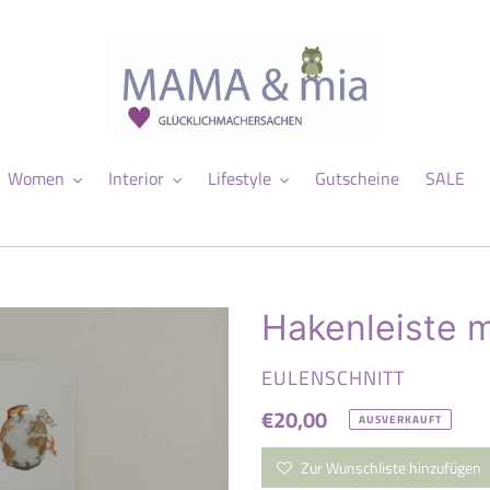
Women
Interior
Lifestyle
Gutscheine
SALE
Hakenleiste m
VERKÄUFER
EULENSCHNITT
Normaler
€20,00
AUSVERKAUFT
Preis
Zur Wunschliste hinzufügen