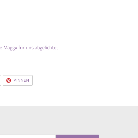
e Maggy für uns abgelichtet.
AUF
AUF
PINNEN
TWITTER
PINTEREST
TWITTERN
PINNEN