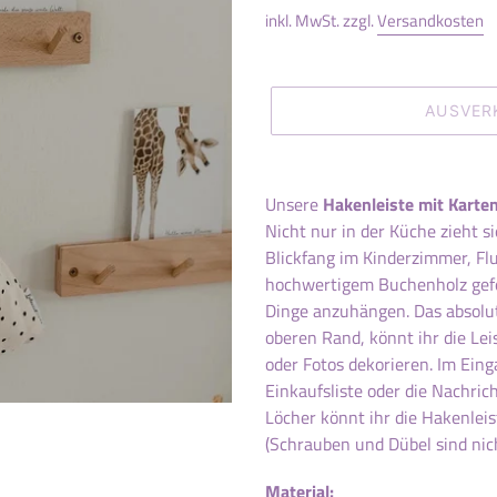
inkl. MwSt. zzgl.
Versandkosten
AUSVER
Produkt
wird
Unsere
Hakenleiste mit Karte
zum
Nicht nur in der Küche zieht sie
Warenkorb
Blickfang im Kinderzimmer, Fl
hinzugefügt
hochwertigem Buchenholz gefer
Dinge anzuhängen. Das absolute
oberen Rand, könnt ihr die Lei
oder Fotos dekorieren. Im Eing
Einkaufsliste oder die Nachric
Löcher könnt ihr die Hakenlei
(Schrauben und Dübel sind nic
Material: