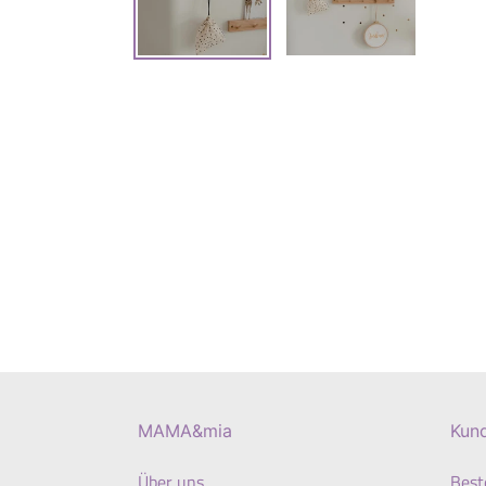
MAMA&mia
Kun
Über uns
Best