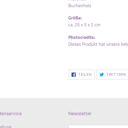
Buchenholz
Größe:
ca. 25 x 5 x 2 cm
Photocredits:
Dieses Produkt hat unsere lieb
AUF
TEILEN
TWITTERN
FACEBOOK
TEILEN
denservice
Newsletter
ellung