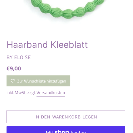
Haarband Kleeblatt
VERKÄUFER
BY ELOISE
Normaler
€9,00
Preis
Zur Wunschliste hinzufügen
inkl. MwSt. zzgl.
Versandkosten
IN DEN WARENKORB LEGEN