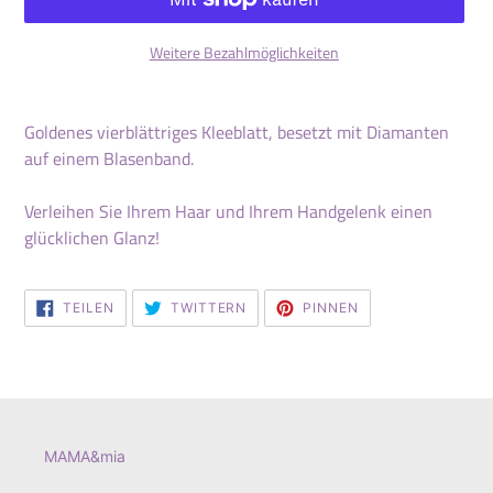
Weitere Bezahlmöglichkeiten
Produkt
wird
Goldenes vierblättriges Kleeblatt, besetzt mit Diamanten
zum
auf einem Blasenband.
Warenkorb
hinzugefügt
Verleihen Sie Ihrem Haar und Ihrem Handgelenk einen
glücklichen Glanz!
AUF
AUF
AUF
TEILEN
TWITTERN
PINNEN
FACEBOOK
TWITTER
PINTEREST
TEILEN
TWITTERN
PINNEN
MAMA&mia