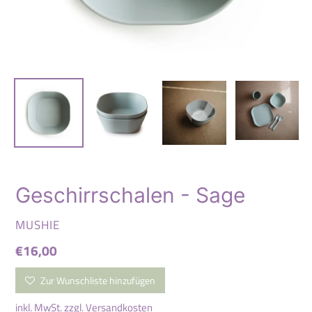
Geschirrschalen - Sage
VERKÄUFER
MUSHIE
Normaler
€16,00
Preis
Zur Wunschliste hinzufügen
inkl. MwSt. zzgl.
Versandkosten