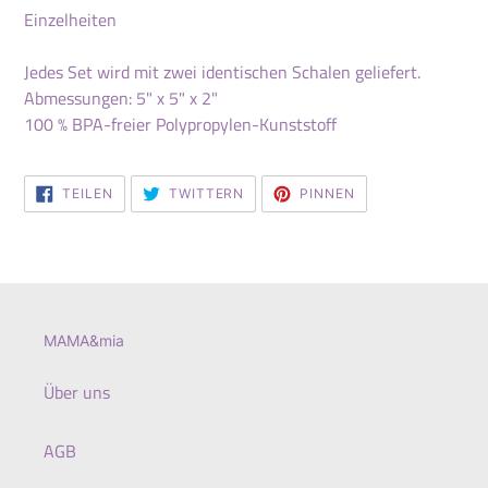
Einzelheiten
Jedes Set wird mit zwei identischen Schalen geliefert.
Abmessungen: 5" x 5" x 2"
100 % BPA-freier Polypropylen-Kunststoff
AUF
AUF
AUF
TEILEN
TWITTERN
PINNEN
FACEBOOK
TWITTER
PINTEREST
TEILEN
TWITTERN
PINNEN
MAMA&mia
Über uns
AGB