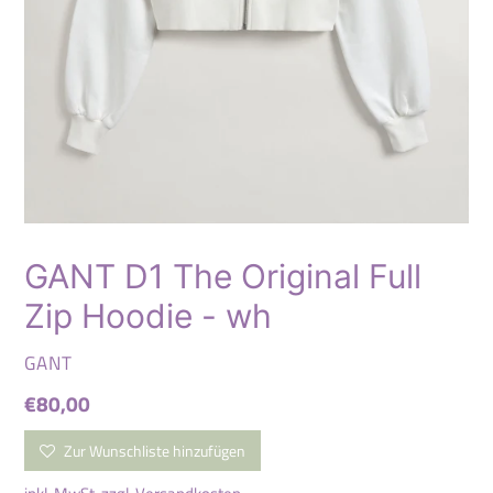
GANT D1 The Original Full
Zip Hoodie - wh
VERKÄUFER
GANT
Normaler
€80,00
Preis
Zur Wunschliste hinzufügen