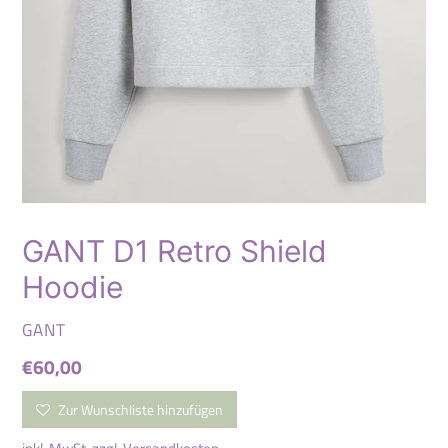
GANT D1 Retro Shield
Hoodie
VERKÄUFER
GANT
Normaler
€60,00
Preis
Zur Wunschliste hinzufügen