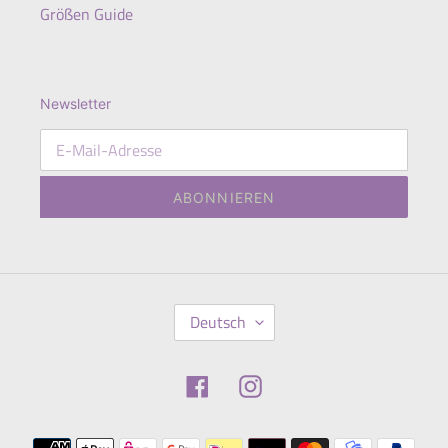
Größen Guide
Newsletter
ABONNIEREN
S
Deutsch
P
R
A
Facebook
Instagram
C
H
E
Zahlungsmethoden