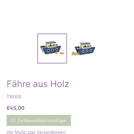
Fähre aus Holz
VERKÄUFER
TRIXIE
Normaler
€45,00
Preis
Zur Wunschliste hinzufügen
inkl. MwSt. zzgl.
Versandkosten