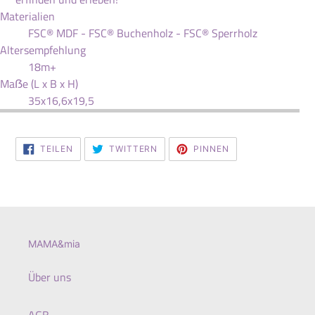
Materialien
FSC® MDF - FSC® Buchenholz - FSC® Sperrholz
Altersempfehlung
18m+
Maẞe (L x B x H)
35x16,6x19,5
AUF
AUF
AUF
TEILEN
TWITTERN
PINNEN
FACEBOOK
TWITTER
PINTEREST
TEILEN
TWITTERN
PINNEN
MAMA&mia
Über uns