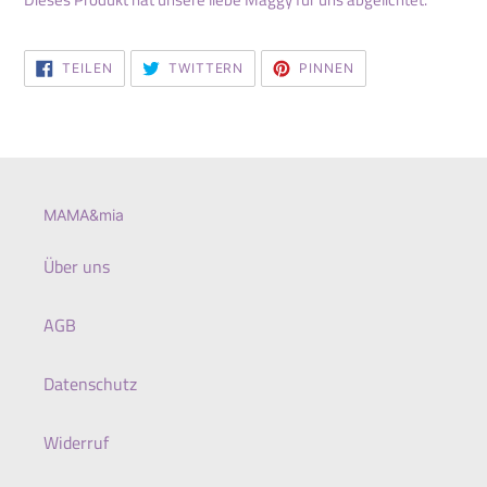
AUF
AUF
AUF
TEILEN
TWITTERN
PINNEN
FACEBOOK
TWITTER
PINTEREST
TEILEN
TWITTERN
PINNEN
MAMA&mia
Über uns
AGB
Datenschutz
Widerruf