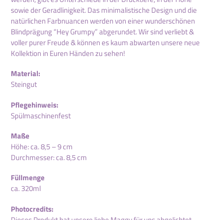
sowie der Geradlinigkeit. Das minimalistische Design und die
natürlichen Farbnuancen werden von einer wunderschönen
Blindprägung “Hey Grumpy” abgerundet. Wir sind verliebt &
voller purer Freude & können es kaum abwarten unsere neue
Kollektion in Euren Händen zu sehen!
Material:
Steingut
Pflegehinweis:
Spülmaschinenfest
Maße
Höhe: ca. 8,5 – 9 cm
Durchmesser: ca. 8,5 cm
Füllmenge
ca. 320ml
Photocredits:
Dieses Produkt hat unsere liebe Maggy für uns abgelichtet.