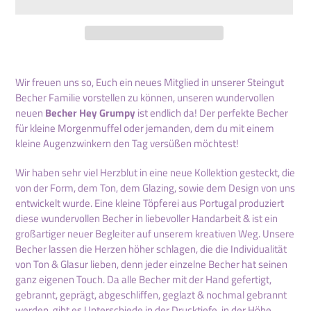
Produkt
wird
Wir freuen uns so, Euch ein neues Mitglied in unserer Steingut
zum
Becher Familie vorstellen zu können, unseren wundervollen
Warenkorb
neuen
Becher Hey Grumpy
ist endlich da! Der perfekte Becher
hinzugefügt
für kleine Morgenmuffel oder jemanden, dem du mit einem
kleine Augenzwinkern den Tag versüßen möchtest!
Wir haben sehr viel Herzblut in eine neue Kollektion gesteckt, die
von der Form, dem Ton, dem Glazing, sowie dem Design von uns
entwickelt wurde. Eine kleine Töpferei aus Portugal produziert
diese wundervollen Becher in liebevoller Handarbeit & ist ein
großartiger neuer Begleiter auf unserem kreativen Weg. Unsere
Becher lassen die Herzen höher schlagen, die die Individualität
von Ton & Glasur lieben, denn jeder einzelne Becher hat seinen
ganz eigenen Touch. Da alle Becher mit der Hand gefertigt,
gebrannt, geprägt, abgeschliffen, geglazt & nochmal gebrannt
werden, gibt es Unterschiede in der Drucktiefe, in der Höhe