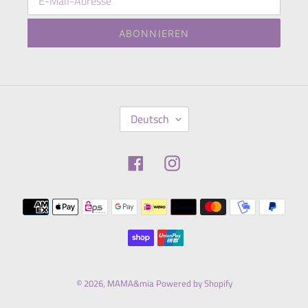
ABONNIEREN
S
Deutsch
P
R
A
Facebook
Instagram
C
H
E
Zahlungsmethoden
© 2026,
MAMA&mia
Powered by Shopify