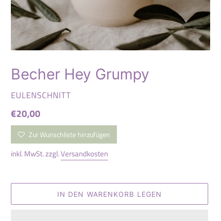
Becher Hey Grumpy
VERKÄUFER
EULENSCHNITT
Normaler
€20,00
Preis
Zur Wunschliste hinzufügen
inkl. MwSt. zzgl.
Versandkosten
IN DEN WARENKORB LEGEN