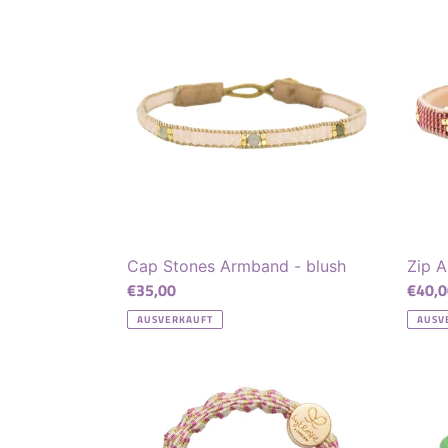
Stones
Armb
Armband
-
-
antiq
blush
rose
Cap Stones Armband - blush
Zip A
Normaler
€35,00
Norma
€40,0
Preis
Preis
AUSVERKAUFT
AUSV
Haarband
Haarb
goldener
Kleebl
Kreis
metallic