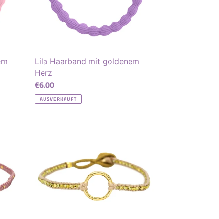
em
Lila Haarband mit goldenem
Herz
Normaler
€6,00
Preis
AUSVERKAUFT
Jill
Circle
Armband
-
picasso