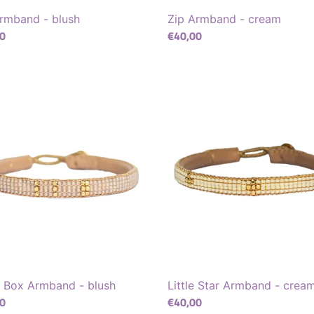
rmband - blush
Zip Armband - cream
ler
0
Normaler
€40,00
Preis
Little
Star
and
Armband
-
cream
l Box Armband - blush
Little Star Armband - crea
ler
0
Normaler
€40,00