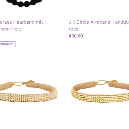
arzes Haarband mit
Jill Circle Armband - antiq
enem Herz
rose
ler
Normaler
€30,00
Preis
ERKAUFT
Zip
and
Armband
-
cream