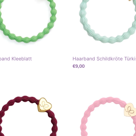
and Kleeblatt
Haarband Schildkröte Türki
ler
Normaler
€9,00
Preis
aux
Rosa
and
Haarband
mit
nem
goldenem
Herz