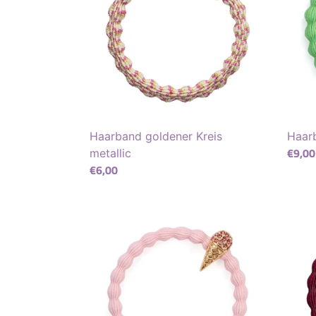
Haarband goldener Kreis
Haarb
Norma
€9,00
metallic
Normaler
€6,00
Preis
Preis
Haarband
Borde
Ice
Haarb
Cream
mit
Strawberry
golde
Herz