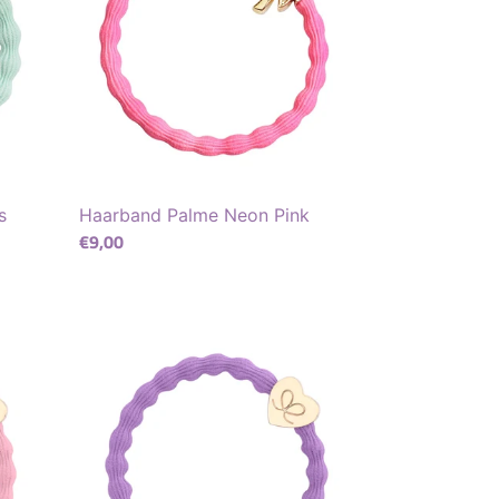
s
Haarband Palme Neon Pink
Normaler
€9,00
Preis
Lila
Haarband
mit
goldenem
Herz