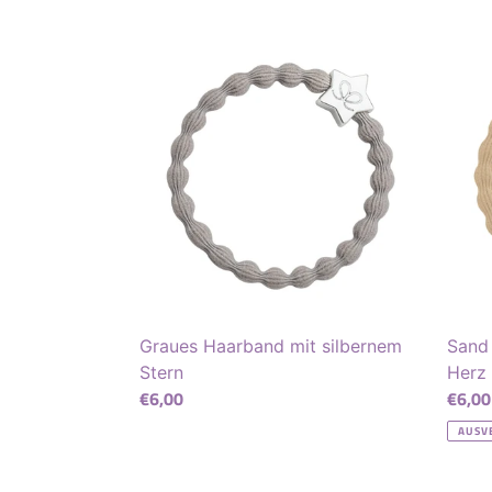
Graues
Sand
Haarband
Haarb
mit
mit
silbernem
golde
Stern
Herz
Graues Haarband mit silbernem
Sand
Stern
Herz
Normaler
€6,00
Norma
€6,00
Preis
Preis
AUSV
Cap
Zip