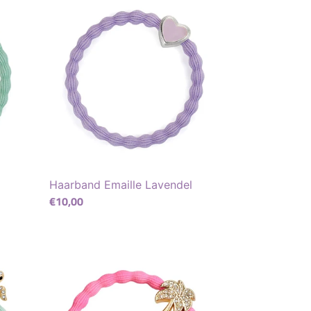
Emaille
Lavendel
Haarband Emaille Lavendel
Normaler
€10,00
Preis
Haarband
Palme
Neon
Pink