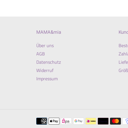
Preis
Preis
MAMA&mia
Kun
Über uns
Best
AGB
Zahl
Datenschutz
Lief
Widerruf
Größ
Impressum
Zahlungsmethoden