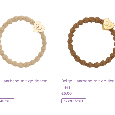
g
o
Beige
r
and
Haarband
mit
i
nem
goldenem
Herz
e
:
 Haarband mit goldenem
Beige Haarband mit golde
Herz
ler
Normaler
€6,00
Preis
ERKAUFT
AUSVERKAUFT
Haarband