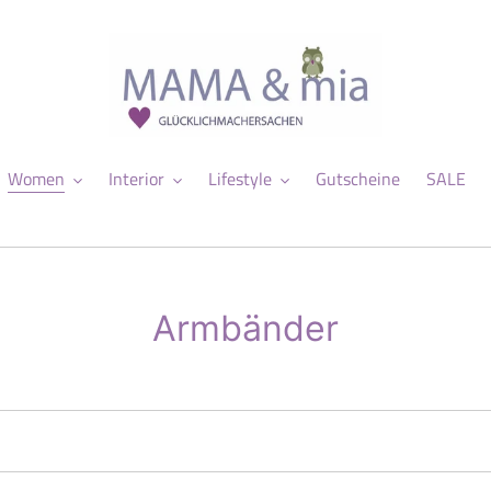
Women
Interior
Lifestyle
Gutscheine
SALE
K
Armbänder
a
t
e