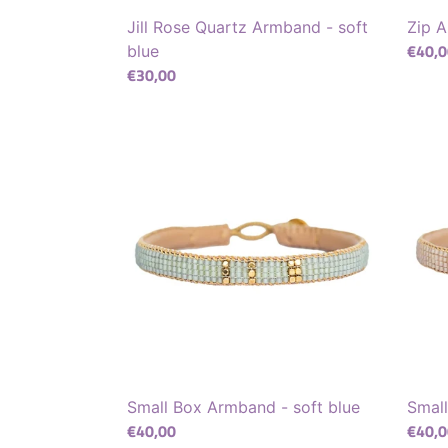
Jill Rose Quartz Armband - soft
Zip A
Norma
€40,0
blue
Normaler
€30,00
Preis
Preis
Small
Small
Box
Box
Armband
Armb
-
-
soft
blush
blue
Small Box Armband - soft blue
Smal
Normaler
€40,00
Norma
€40,0