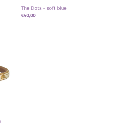
The Dots - soft blue
Normaler
€40,00
Preis
m