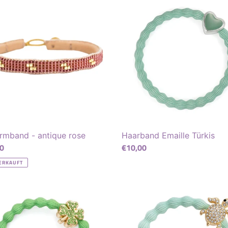
and
Emaille
Türkis
ue
rmband - antique rose
Haarband Emaille Türkis
ler
0
Normaler
€10,00
Preis
ERKAUFT
and
Haarband
att
Schildkröte
Türkis