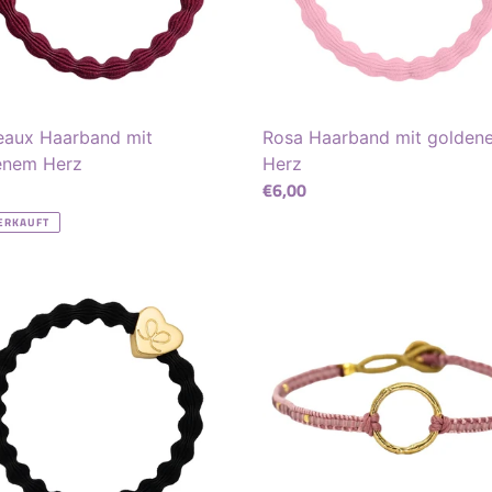
eaux Haarband mit
Rosa Haarband mit golden
enem Herz
Herz
ler
Normaler
€6,00
Preis
ERKAUFT
rzes
Jill
and
Circle
Armband
nem
-
antique
rose