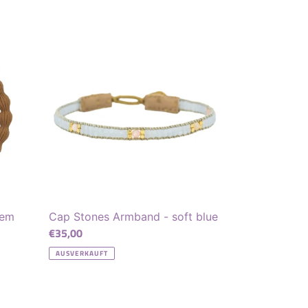
Cap
Stones
Armband
-
soft
blue
nem
Cap Stones Armband - soft blue
Normaler
€35,00
Preis
AUSVERKAUFT
Haarband