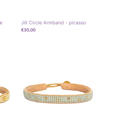
ue
Jill Circle Armband - picasso
Normaler
€30,00
Preis
The
Dots
-
soft
blue