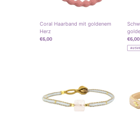
Coral Haarband mit goldenem
Schw
Herz
gold
Normaler
€6,00
Norma
€6,00
Preis
Preis
AUSV
Jill
Zip
Rose
Armb
Quartz
-
Armband
blush
-
soft
blue