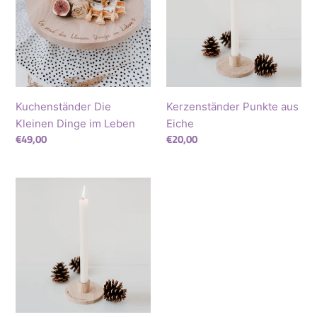
Dinge
Eiche
im
Leben
Kuchenständer Die
Kerzenständer Punkte aus
Kleinen Dinge im Leben
Eiche
Regular
€49,00
Regular
€20,00
price
price
Kerzenständer
Happiness
aus
Eiche