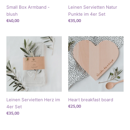
Small Box Armband -
Leinen Servietten Natur
blush
Punkte im 4er Set
Regular
€40,00
Regular
€35,00
price
price
Leinen
Heart
Servietten
breakfast
Herz
board
im
4er
Set
Leinen Servietten Herz im
Heart breakfast board
Regular
€25,00
4er Set
price
Regular
€35,00
price