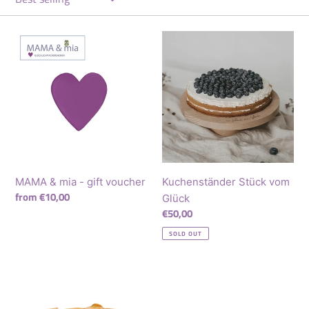
o
n
MAMA
Kuchenständer
&
Stück
:
mia
vom
-
Glück
gift
voucher
MAMA & mia - gift voucher
Kuchenständer Stück vom
Regular
from €10,00
Glück
price
Regular
€50,00
price
SOLD OUT
The
Small
Dots
Box
-
Armband