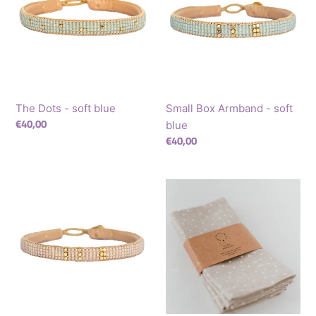
soft
-
blue
soft
blue
The Dots - soft blue
Small Box Armband - soft
Regular
€40,00
blue
price
Regular
€40,00
price
Small
Leinen
Box
Servietten
Armband
Natur
-
Punkte
blush
im
4er
Set