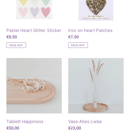
Pastel Heart Glitter Sticker
Iron on heart Patches
Regular
€9,50
Regular
€7,50
price
price
SOLD OUT
SOLD OUT
Tablett
Vase
Happiness
Alles
Liebe
Tablett Happiness
Vase Alles Liebe
Regular
€50,00
Regular
€23,00