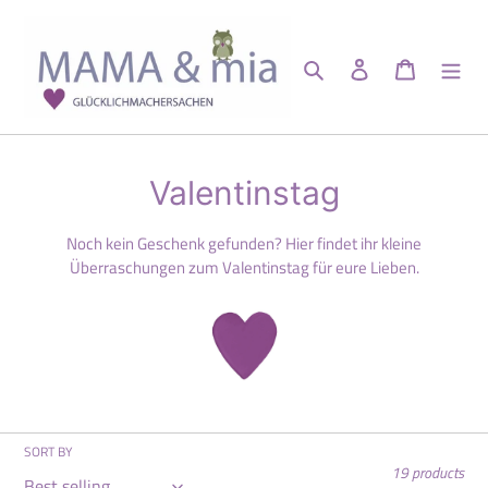
Skip
to
content
Search
Log in
Cart
C
Valentinstag
o
Noch kein Geschenk gefunden? Hier findet ihr kleine
l
Überraschungen zum Valentinstag für eure Lieben.
l
e
c
t
SORT BY
i
19 products