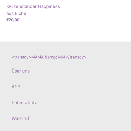
Kerzenständer Happiness
aus Eiche
Regular
€20,00
price
<transcy>MAMA &amp; MIA</transcy>
Über uns
AGB
Datenschutz
Widerruf