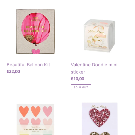
Beautiful
Valentine
Balloon
Doodle
Kit
mini
sticker
Beautiful Balloon Kit
Valentine Doodle mini
Regular
€22,00
sticker
price
Regular
€10,00
price
SOLD OUT
Pastel
Iron
Heart
on
Glitter
heart
Sticker
Patches